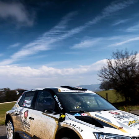
ydavatel
Inzerce
Osobní údaje / Cookies
autoroad.cz je INCORP MEDIA GROUP s.r.o., IČ: 118 23 054