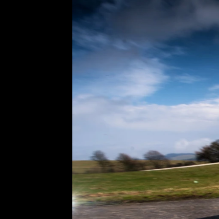
Etický kodex
Kontakt
V
Provozovatelem serveru 