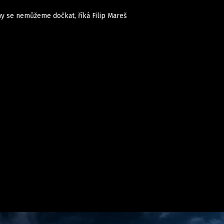
ny se nemůžeme dočkat, říká Filip Mareš
Auta
Elektro
Rally
Motorsport
Testy aut
Novinky ze světa EV
Ostatní
Pit Lane
Novinky
Testy elektromobilů
Tiskovky
Češi v akci
Eko
Trh s elektromobily
Rozhovory
FIA CEZ & Poháry
Spy
Dakar
Mezinárodní scéna
Historie
Z domova
Zajímavosti
Ze světa
Technika
Ekonomika
Český trh
Tuning
Profi