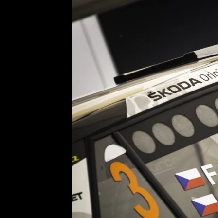
Etický kodex
Kontakt
V
Provozovatelem serveru 