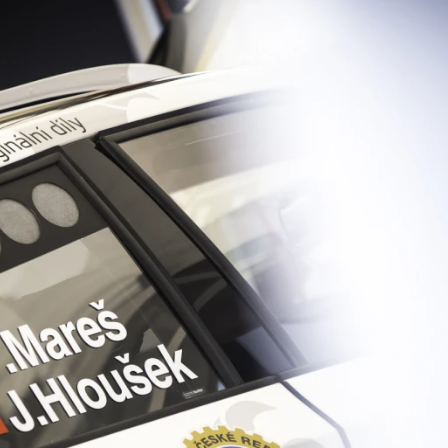
ydavatel
Inzerce
Osobní údaje / Cookies
autoroad.cz je INCORP MEDIA GROUP s.r.o., IČ: 118 23 054