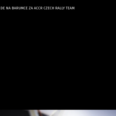
JEDE NA BARUMCE ZA ACCR CZECH RALLY TEAM
Auta
Elektro
Rally
Motorsport
Testy aut
Novinky ze světa EV
Ostatní
Pit Lane
Novinky
Testy elektromobilů
Tiskovky
Češi v akci
Eko
Trh s elektromobily
Rozhovory
FIA CEZ & Poháry
Spy
Dakar
Mezinárodní scéna
Historie
Z domova
Zajímavosti
Ze světa
Technika
Ekonomika
Český trh
Tuning
Profi