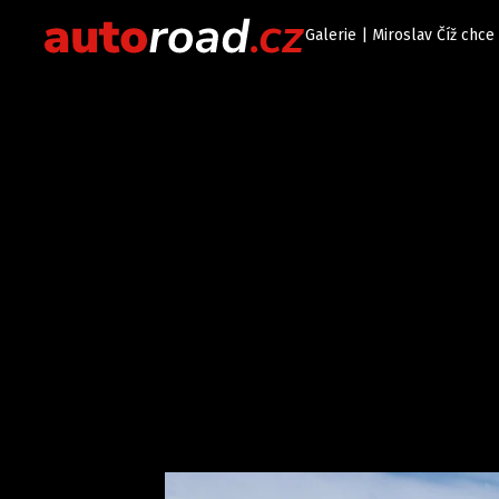
Galerie | Miroslav Číž chc