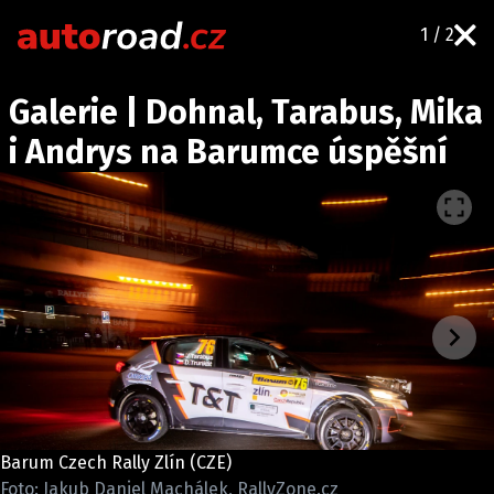
1 / 2
AUTA
Galerie | Dohnal, Tarabus, Mika
TESTY AUT
i Andrys na Barumce úspěšní
NOVINKY
EKO
SPY
HISTORIE
ZAJÍMAVOSTI
TECHNIKA
EKONOMIKA
ČESKÝ TRH
TUNING
Barum Czech Rally Zlín (CZE)
PROFI
Foto: Jakub Daniel Machálek, RallyZone.cz