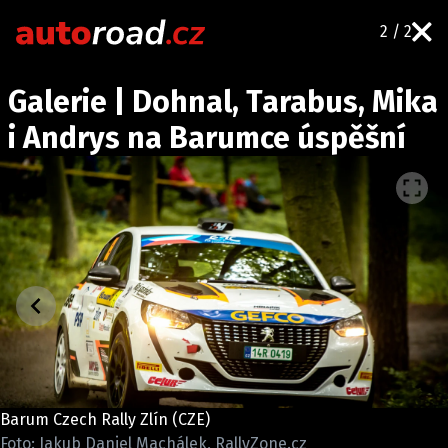
2 / 2
AUTA
Galerie | Dohnal, Tarabus, Mika
TESTY AUT
i Andrys na Barumce úspěšní
NOVINKY
EKO
SPY
HISTORIE
ZAJÍMAVOSTI
TECHNIKA
EKONOMIKA
ČESKÝ TRH
TUNING
Barum Czech Rally Zlín (CZE)
PROFI
Foto: Jakub Daniel Machálek, RallyZone.cz