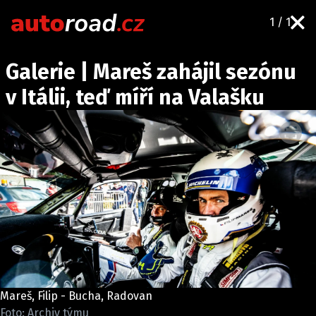
1 / 1
AUTA
Galerie | Mareš zahájil sezónu
TESTY AUT
v Itálii, teď míří na Valašku
NOVINKY
EKO
SPY
HISTORIE
ZAJÍMAVOSTI
TECHNIKA
EKONOMIKA
ČESKÝ TRH
TUNING
Mareš, Filip - Bucha, Radovan
PROFI
Foto: Archiv týmu