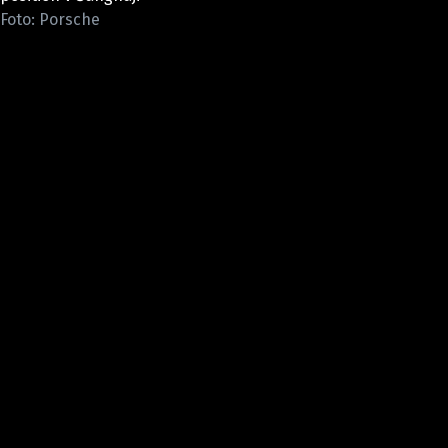
ELEKTRO
Foto: Porsche
NOVINKY ZE SVĚTA EV
TESTY ELEKTROMOBILŮ
TRH S ELEKTROMOBILY
RALLY
OSTATNÍ
TISKOVKY
ROZHOVORY
DAKAR
Z DOMOVA
ZE SVĚTA
MOTORSPORT