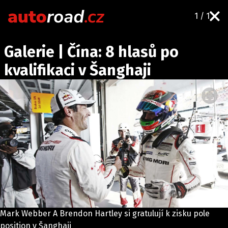
1 / 1
AUTA
Galerie | Čína: 8 hlasů po
TESTY AUT
kvalifikaci v Šanghaji
NOVINKY
EKO
SPY
HISTORIE
ZAJÍMAVOSTI
TECHNIKA
EKONOMIKA
ČESKÝ TRH
TUNING
Mark Webber A Brendon Hartley si gratulují k zisku pole
PROFI
position v Šanghaji