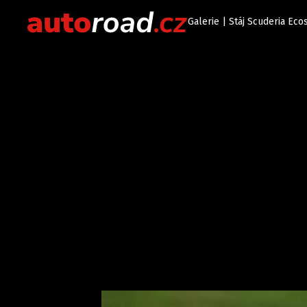
Galerie | Stáj Scuderia Eco