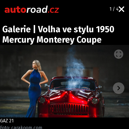
1 / 4
AUTA
Galerie | Volha ve stylu 1950
TESTY AUT
Mercury Monterey Coupe
NOVINKY
EKO
SPY
HISTORIE
ZAJÍMAVOSTI
TECHNIKA
EKONOMIKA
ČESKÝ TRH
TUNING
GAZ 21
PROFI
Foto: carakoom.com