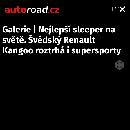
1 / 1
AUTA
Galerie | Nejlepší sleeper na
TESTY AUT
světě. Švédský Renault
NOVINKY
Kangoo roztrhá i supersporty
EKO
SPY
HISTORIE
ZAJÍMAVOSTI
TECHNIKA
EKONOMIKA
ČESKÝ TRH
TUNING
PROFI