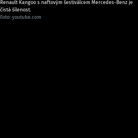
Renault Kangoo s naftovým šestiválcem Mercedes-Benz je
ELEKTRO
čistá šílenost.
Foto: youtube.com
NOVINKY ZE SVĚTA EV
TESTY ELEKTROMOBILŮ
TRH S ELEKTROMOBILY
RALLY
OSTATNÍ
TISKOVKY
ROZHOVORY
DAKAR
Z DOMOVA
ZE SVĚTA
MOTORSPORT