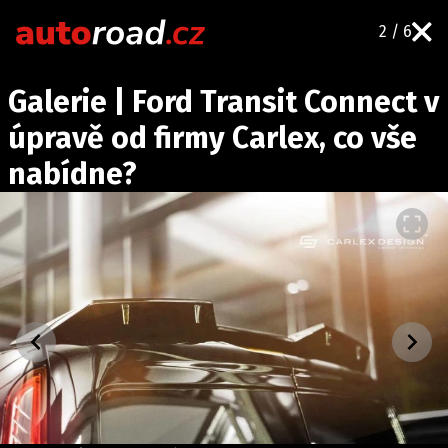
2 / 6
AUTA
Galerie | Ford Transit Connect v
TESTY AUT
úpravě od firmy Carlex, co vše
NOVINKY
nabídne?
EKO
SPY
HISTORIE
ZAJÍMAVOSTI
TECHNIKA
EKONOMIKA
ČESKÝ TRH
TUNING
PROFI