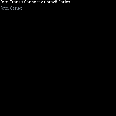
Ford Transit Connect v úpravě Carlex
ELEKTRO
Foto: Carlex
NOVINKY ZE SVĚTA EV
TESTY ELEKTROMOBILŮ
TRH S ELEKTROMOBILY
RALLY
OSTATNÍ
TISKOVKY
ROZHOVORY
DAKAR
Z DOMOVA
ZE SVĚTA
MOTORSPORT