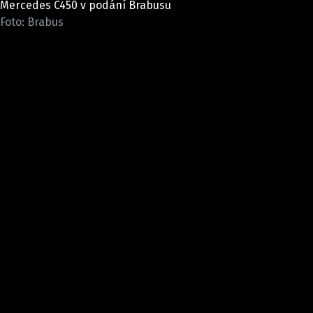
Mercedes C450 v podání Brabusu
ELEKTRO
Foto: Brabus
NOVINKY ZE SVĚTA EV
TESTY ELEKTROMOBILŮ
TRH S ELEKTROMOBILY
RALLY
OSTATNÍ
TISKOVKY
ROZHOVORY
DAKAR
Z DOMOVA
ZE SVĚTA
MOTORSPORT