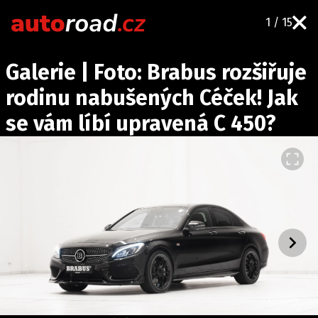
1 / 15
AUTA
Galerie | Foto: Brabus rozšiřuje
TESTY AUT
rodinu nabušených Céček! Jak
NOVINKY
se vám líbí upravená C 450?
EKO
SPY
HISTORIE
ZAJÍMAVOSTI
TECHNIKA
EKONOMIKA
ČESKÝ TRH
TUNING
PROFI