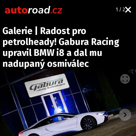
1 / 2
AUTA
Galerie | Radost pro
TESTY AUT
petrolheady! Gabura Racing
NOVINKY
upravil BMW i8 a dal mu
EKO
nadupaný osmiválec
SPY
HISTORIE
ZAJÍMAVOSTI
TECHNIKA
EKONOMIKA
ČESKÝ TRH
TUNING
PROFI