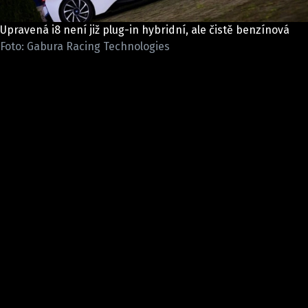
ELEKTRO
Upravená i8 není již plug-in hybridní, ale čistě benzínová
NOVINKY ZE SVĚTA EV
Foto: Gabura Racing Technologies
TESTY ELEKTROMOBILŮ
TRH S ELEKTROMOBILY
RALLY
OSTATNÍ
TISKOVKY
ROZHOVORY
DAKAR
Z DOMOVA
ZE SVĚTA
MOTORSPORT