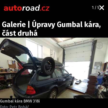
1 / 5
AUTA
Galerie | Úpravy Gumbal kára,
TESTY AUT
část druhá
NOVINKY
EKO
SPY
HISTORIE
ZAJÍMAVOSTI
TECHNIKA
EKONOMIKA
ČESKÝ TRH
TUNING
Gumbal kára BMW 318i
PROFI
Foto: Petr Boháč