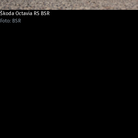
ELEKTRO
Škoda Octavia RS BSR
NOVINKY ZE SVĚTA EV
Foto: BSR
TESTY ELEKTROMOBILŮ
TRH S ELEKTROMOBILY
RALLY
OSTATNÍ
TISKOVKY
ROZHOVORY
DAKAR
Z DOMOVA
ZE SVĚTA
MOTORSPORT