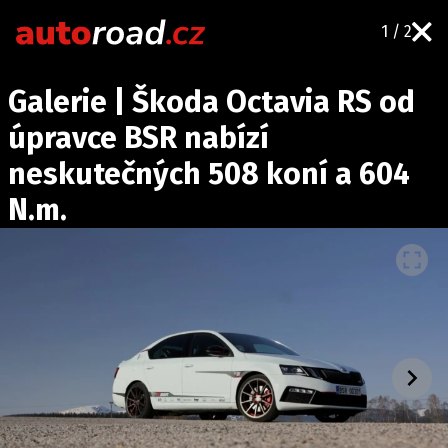
1 / 2
AUTA
Galerie | Škoda Octavia RS od
TESTY AUT
úpravce BSR nabízí
NOVINKY
neskutečných 508 koní a 604
EKO
N.m.
SPY
HISTORIE
ZAJÍMAVOSTI
TECHNIKA
EKONOMIKA
ČESKÝ TRH
TUNING
PROFI