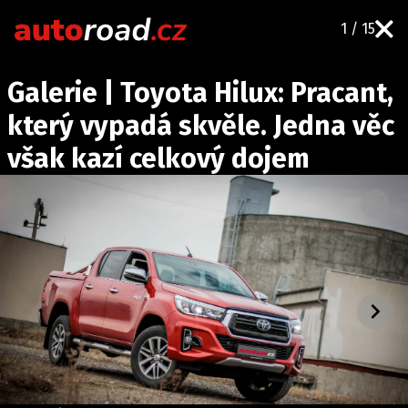
1 / 15
AUTA
Galerie | Toyota Hilux: Pracant,
TESTY AUT
který vypadá skvěle. Jedna věc
NOVINKY
však kazí celkový dojem
EKO
SPY
HISTORIE
ZAJÍMAVOSTI
TECHNIKA
EKONOMIKA
ČESKÝ TRH
TUNING
PROFI