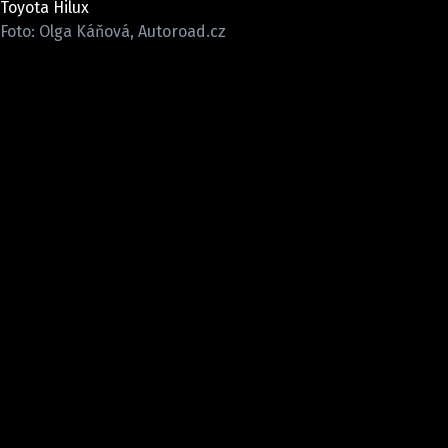
Toyota Hilux
ELEKTRO
Foto: Olga Káňová, Autoroad.cz
NOVINKY ZE SVĚTA EV
TESTY ELEKTROMOBILŮ
TRH S ELEKTROMOBILY
RALLY
OSTATNÍ
TISKOVKY
ROZHOVORY
DAKAR
Z DOMOVA
ZE SVĚTA
MOTORSPORT