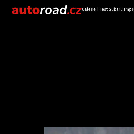
Galerie | Test Subaru Impr