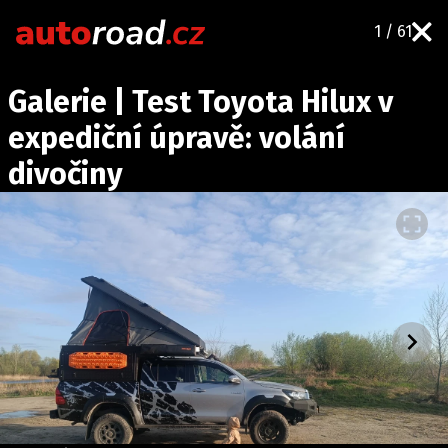
1 / 61
AUTA
Galerie | Test Toyota Hilux v
TESTY AUT
expediční úpravě: volání
NOVINKY
divočiny
EKO
SPY
HISTORIE
ZAJÍMAVOSTI
TECHNIKA
EKONOMIKA
ČESKÝ TRH
TUNING
PROFI