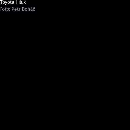
Toyota Hilux
ELEKTRO
Foto: Petr Boháč
NOVINKY ZE SVĚTA EV
TESTY ELEKTROMOBILŮ
TRH S ELEKTROMOBILY
RALLY
OSTATNÍ
TISKOVKY
ROZHOVORY
DAKAR
Z DOMOVA
ZE SVĚTA
MOTORSPORT