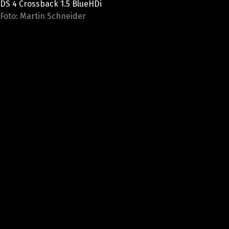
DS 4 Crossback 1.5 BlueHDi
ELEKTRO
Foto: Martin Schneider
NOVINKY ZE SVĚTA EV
TESTY ELEKTROMOBILŮ
TRH S ELEKTROMOBILY
RALLY
OSTATNÍ
TISKOVKY
ROZHOVORY
DAKAR
Z DOMOVA
ZE SVĚTA
MOTORSPORT