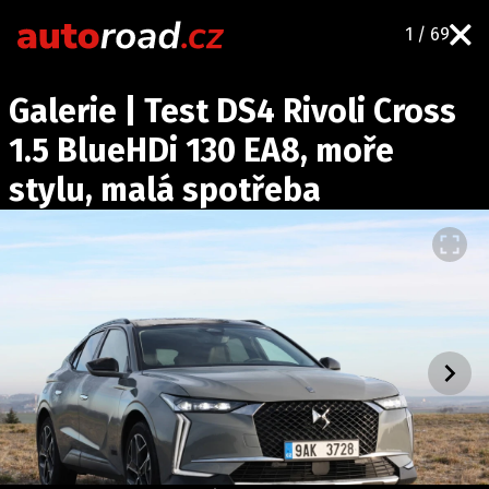
1 / 69
AUTA
Galerie | Test DS4 Rivoli Cross
TESTY AUT
1.5 BlueHDi 130 EA8, moře
NOVINKY
stylu, malá spotřeba
EKO
SPY
HISTORIE
ZAJÍMAVOSTI
TECHNIKA
EKONOMIKA
ČESKÝ TRH
TUNING
PROFI