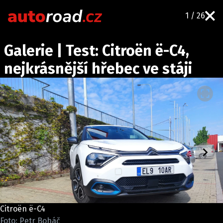
1 / 26
AUTA
Galerie | Test: Citroën ë-C4,
TESTY AUT
nejkrásnější hřebec ve stáji
NOVINKY
EKO
SPY
HISTORIE
ZAJÍMAVOSTI
TECHNIKA
EKONOMIKA
ČESKÝ TRH
TUNING
Citroën ë-C4
PROFI
Foto: Petr Boháč