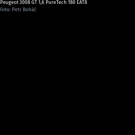
Peugeot 3008 GT 1,6 PureTech 180 EAT8
ELEKTRO
Foto: Petr Boháč
NOVINKY ZE SVĚTA EV
TESTY ELEKTROMOBILŮ
TRH S ELEKTROMOBILY
RALLY
OSTATNÍ
TISKOVKY
ROZHOVORY
DAKAR
Z DOMOVA
ZE SVĚTA
MOTORSPORT