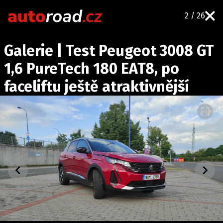
2 / 26
AUTA
Galerie | Test Peugeot 3008 GT
TESTY AUT
1,6 PureTech 180 EAT8, po
NOVINKY
faceliftu ještě atraktivnější
EKO
SPY
HISTORIE
ZAJÍMAVOSTI
TECHNIKA
EKONOMIKA
ČESKÝ TRH
TUNING
PROFI