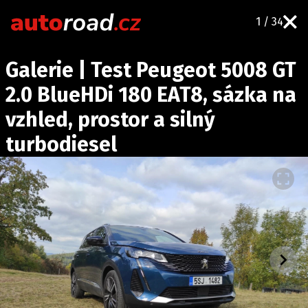
1 / 34
AUTA
Galerie | Test Peugeot 5008 GT
TESTY AUT
2.0 BlueHDi 180 EAT8, sázka na
NOVINKY
vzhled, prostor a silný
EKO
turbodiesel
SPY
HISTORIE
ZAJÍMAVOSTI
TECHNIKA
EKONOMIKA
ČESKÝ TRH
TUNING
PROFI