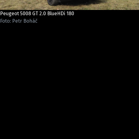
ELEKTRO
Peugeot 5008 GT 2.0 BlueHDi 180
NOVINKY ZE SVĚTA EV
Foto: Petr Boháč
TESTY ELEKTROMOBILŮ
TRH S ELEKTROMOBILY
RALLY
OSTATNÍ
TISKOVKY
ROZHOVORY
DAKAR
Z DOMOVA
ZE SVĚTA
MOTORSPORT