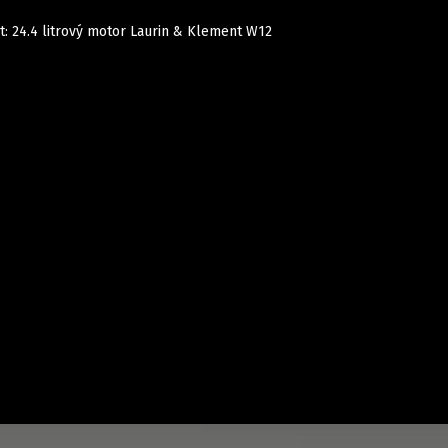
t: 24.4 litrový motor Laurin & Klement W12
Auta
Elektro
Rally
Motorsport
Testy aut
Novinky ze světa EV
Ostatní
Pit Lane
Novinky
Testy elektromobilů
Tiskovky
Češi v akci
Eko
Trh s elektromobily
Rozhovory
FIA CEZ & Poháry
Spy
Dakar
Mezinárodní scéna
Historie
Z domova
Zajímavosti
Ze světa
Technika
Ekonomika
Český trh
Tuning
Profi