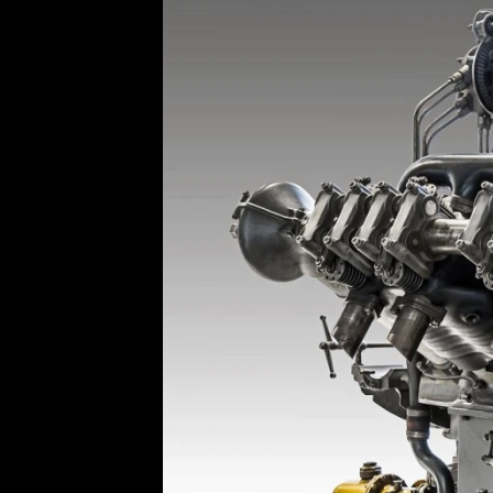
Etický kodex
Kontakt
V
Provozovatelem serveru 