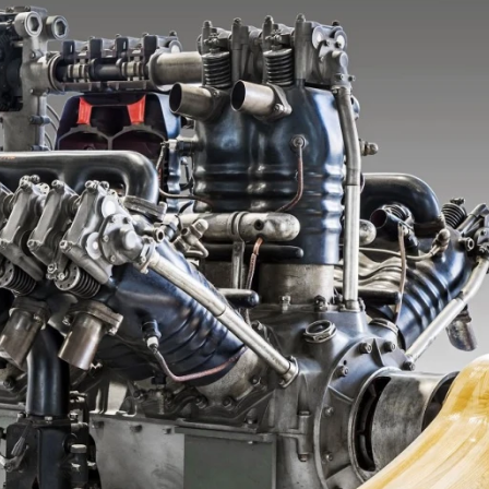
ydavatel
Inzerce
Osobní údaje / Cookies
autoroad.cz je INCORP MEDIA GROUP s.r.o., IČ: 118 23 054