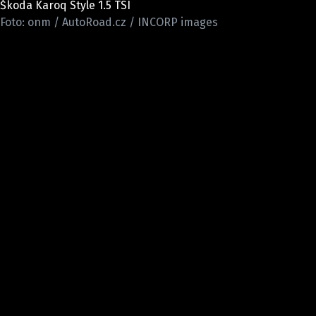
Škoda Karoq Style 1.5 TSI
ELEKTRO
Foto: onm / AutoRoad.cz / INCORP images
NOVINKY ZE SVĚTA EV
TESTY ELEKTROMOBILŮ
TRH S ELEKTROMOBILY
RALLY
OSTATNÍ
TISKOVKY
ROZHOVORY
DAKAR
Z DOMOVA
ZE SVĚTA
MOTORSPORT