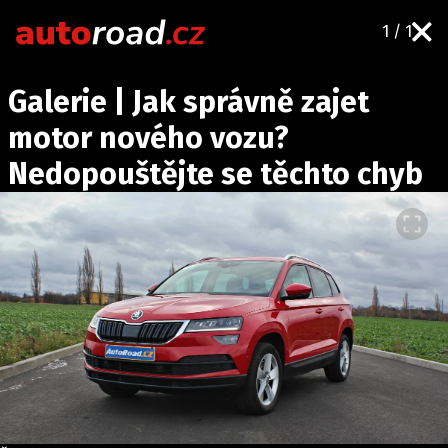
1 / 1
AUTA
Galerie | Jak správně zajet
TESTY AUT
motor nového vozu?
NOVINKY
Nedopouštějte se těchto chyb
EKO
SPY
HISTORIE
ZAJÍMAVOSTI
TECHNIKA
EKONOMIKA
ČESKÝ TRH
TUNING
PROFI