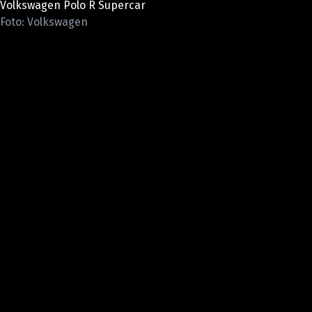
Volkswagen Polo R Supercar
ELEKTRO
Foto: Volkswagen
NOVINKY ZE SVĚTA EV
TESTY ELEKTROMOBILŮ
TRH S ELEKTROMOBILY
RALLY
OSTATNÍ
TISKOVKY
ROZHOVORY
DAKAR
Z DOMOVA
ZE SVĚTA
MOTORSPORT