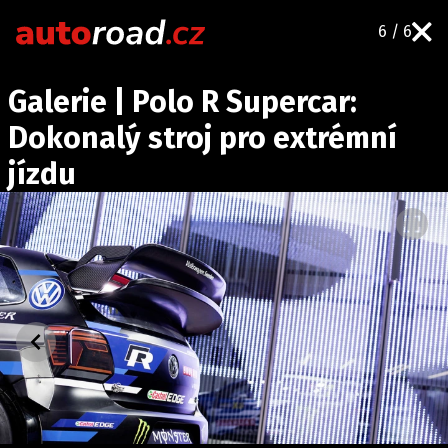
6 / 6
AUTA
Galerie | Polo R Supercar:
TESTY AUT
Dokonalý stroj pro extrémní
NOVINKY
jízdu
EKO
SPY
HISTORIE
ZAJÍMAVOSTI
TECHNIKA
EKONOMIKA
ČESKÝ TRH
TUNING
PROFI