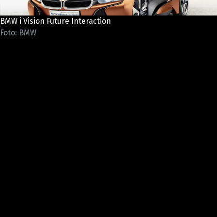
ELEKTRO
BMW i Vision Future Interaction
NOVINKY ZE SVĚTA EV
Foto: BMW
TESTY ELEKTROMOBILŮ
TRH S ELEKTROMOBILY
RALLY
OSTATNÍ
TISKOVKY
ROZHOVORY
DAKAR
Z DOMOVA
ZE SVĚTA
MOTORSPORT