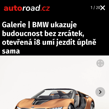
1 / 20
AUTA
Galerie | BMW ukazuje
TESTY AUT
budoucnost bez zrcátek,
NOVINKY
otevřená i8 umí jezdit úplně
EKO
sama
SPY
HISTORIE
ZAJÍMAVOSTI
TECHNIKA
EKONOMIKA
ČESKÝ TRH
TUNING
PROFI