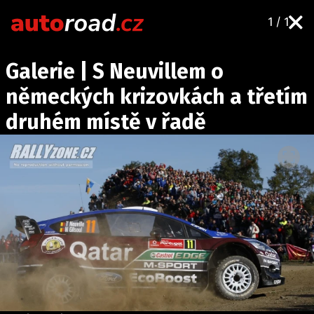
1 / 1
AUTA
Galerie | S Neuvillem o
TESTY AUT
německých krizovkách a třetím
NOVINKY
druhém místě v řadě
EKO
SPY
HISTORIE
ZAJÍMAVOSTI
TECHNIKA
EKONOMIKA
ČESKÝ TRH
TUNING
PROFI