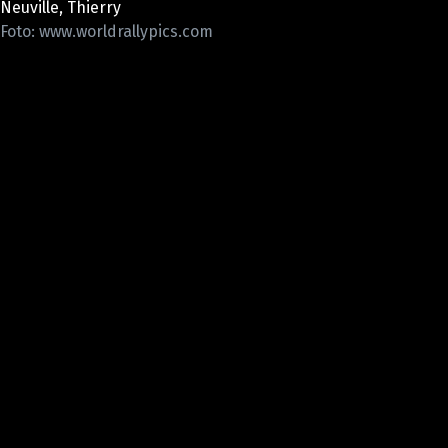
Neuville, Thierry
ELEKTRO
Foto: www.worldrallypics.com
NOVINKY ZE SVĚTA EV
TESTY ELEKTROMOBILŮ
TRH S ELEKTROMOBILY
RALLY
OSTATNÍ
TISKOVKY
ROZHOVORY
DAKAR
Z DOMOVA
ZE SVĚTA
MOTORSPORT