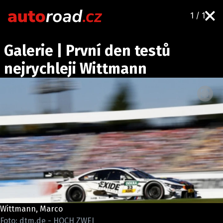
1 / 1
AUTA
Galerie | První den testů
TESTY AUT
nejrychleji Wittmann
NOVINKY
EKO
SPY
HISTORIE
ZAJÍMAVOSTI
TECHNIKA
EKONOMIKA
ČESKÝ TRH
TUNING
Wittmann, Marco
PROFI
Foto: dtm.de - HOCH ZWEI