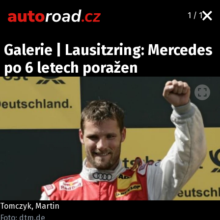
1 / 1
AUTA
Galerie | Lausitzring: Mercedes
TESTY AUT
po 6 letech poražen
NOVINKY
EKO
SPY
HISTORIE
ZAJÍMAVOSTI
TECHNIKA
EKONOMIKA
ČESKÝ TRH
TUNING
Tomczyk, Martin
PROFI
Foto: dtm.de