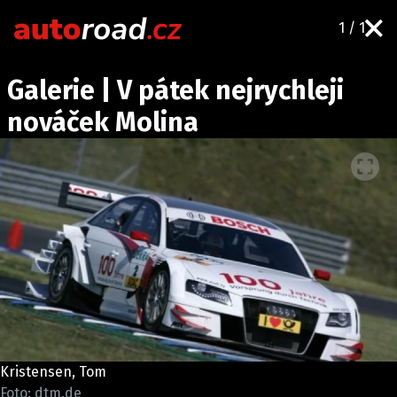
1 / 1
AUTA
Galerie | V pátek nejrychleji
TESTY AUT
nováček Molina
NOVINKY
EKO
SPY
HISTORIE
ZAJÍMAVOSTI
TECHNIKA
EKONOMIKA
ČESKÝ TRH
TUNING
Kristensen, Tom
PROFI
Foto: dtm.de