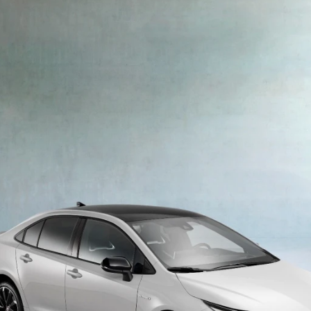
ydavatel
Inzerce
Osobní údaje / Cookies
autoroad.cz je INCORP MEDIA GROUP s.r.o., IČ: 118 23 054