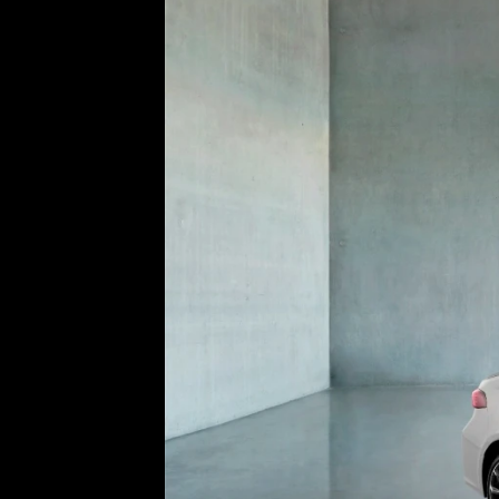
Etický kodex
Kontakt
V
Provozovatelem serveru 