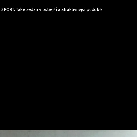
 SPORT: Také sedan v ostřejší a atraktivnější podobě
Auta
Elektro
Rally
Motorsport
Testy aut
Novinky ze světa EV
Ostatní
Pit Lane
Novinky
Testy elektromobilů
Tiskovky
Češi v akci
Eko
Trh s elektromobily
Rozhovory
FIA CEZ & Poháry
Spy
Dakar
Mezinárodní scéna
Historie
Z domova
Zajímavosti
Ze světa
Technika
Ekonomika
Český trh
Tuning
Profi