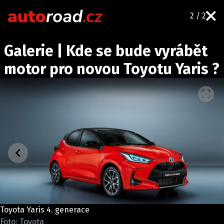
2 / 2
AUTA
Galerie | Kde se bude vyrábět
TESTY AUT
motor pro novou Toyotu Yaris ?
NOVINKY
EKO
SPY
HISTORIE
ZAJÍMAVOSTI
TECHNIKA
EKONOMIKA
ČESKÝ TRH
TUNING
Toyota Yaris 4. generace
PROFI
Foto: Toyota