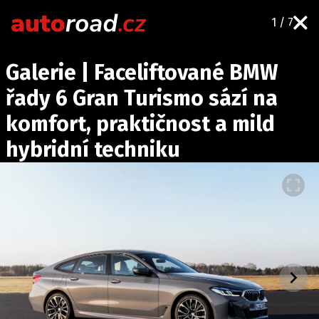
1 / 7
AUTA
Galerie | Faceliftované BMW
TESTY AUT
řady 6 Gran Turismo sází na
NOVINKY
komfort, praktičnost a mild
EKO
hybridní techniku
SPY
HISTORIE
ZAJÍMAVOSTI
TECHNIKA
EKONOMIKA
ČESKÝ TRH
TUNING
PROFI