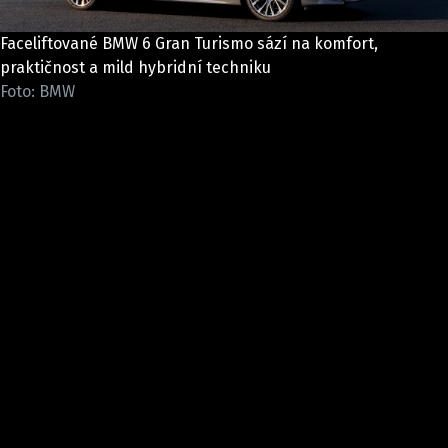
ELEKTRO
Faceliftované BMW 6 Gran Turismo sází na komfort,
NOVINKY ZE SVĚTA EV
praktičnost a mild hybridní techniku
Foto: BMW
TESTY ELEKTROMOBILŮ
TRH S ELEKTROMOBILY
RALLY
OSTATNÍ
TISKOVKY
ROZHOVORY
DAKAR
Z DOMOVA
ZE SVĚTA
MOTORSPORT