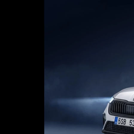
Etický kodex
Kontakt
V
Provozovatelem serveru 