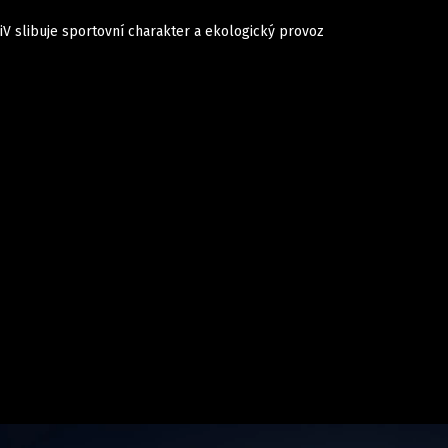
 iV slibuje sportovní charakter a ekologický provoz
Auta
Elektro
Rally
Motorsport
Testy aut
Novinky ze světa EV
Ostatní
Pit Lane
Novinky
Testy elektromobilů
Tiskovky
Češi v akci
Eko
Trh s elektromobily
Rozhovory
FIA CEZ & Poháry
Spy
Dakar
Mezinárodní scéna
Historie
Z domova
Zajímavosti
Ze světa
Technika
Ekonomika
Český trh
Tuning
Profi