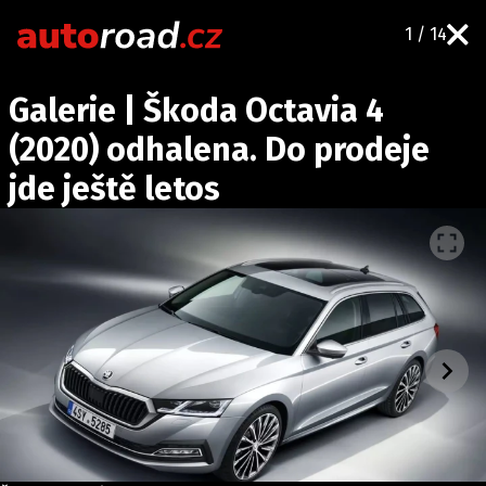
1 / 14
AUTA
Galerie | Škoda Octavia 4
TESTY AUT
(2020) odhalena. Do prodeje
NOVINKY
jde ještě letos
EKO
SPY
HISTORIE
ZAJÍMAVOSTI
TECHNIKA
EKONOMIKA
ČESKÝ TRH
TUNING
PROFI