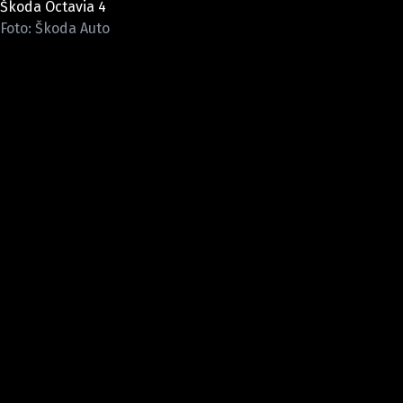
Škoda Octavia 4
ELEKTRO
Foto: Škoda Auto
NOVINKY ZE SVĚTA EV
TESTY ELEKTROMOBILŮ
TRH S ELEKTROMOBILY
RALLY
OSTATNÍ
TISKOVKY
ROZHOVORY
DAKAR
Z DOMOVA
ZE SVĚTA
MOTORSPORT