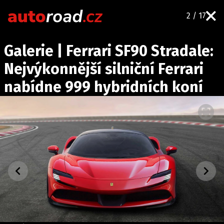
2 / 17
AUTA
Galerie | Ferrari SF90 Stradale:
TESTY AUT
Nejvýkonnější silniční Ferrari
NOVINKY
nabídne 999 hybridních koní
EKO
SPY
HISTORIE
ZAJÍMAVOSTI
TECHNIKA
EKONOMIKA
ČESKÝ TRH
TUNING
PROFI