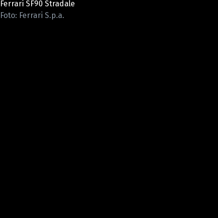
Ferrari SF90 Stradale
ELEKTRO
Foto: Ferrari S.p.a.
NOVINKY ZE SVĚTA EV
TESTY ELEKTROMOBILŮ
TRH S ELEKTROMOBILY
RALLY
OSTATNÍ
TISKOVKY
ROZHOVORY
DAKAR
Z DOMOVA
ZE SVĚTA
MOTORSPORT