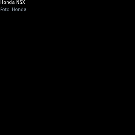
Honda NSX
ELEKTRO
Foto: Honda
NOVINKY ZE SVĚTA EV
TESTY ELEKTROMOBILŮ
TRH S ELEKTROMOBILY
RALLY
OSTATNÍ
TISKOVKY
ROZHOVORY
DAKAR
Z DOMOVA
ZE SVĚTA
MOTORSPORT