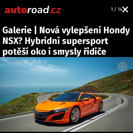
1 / 14
AUTA
Galerie | Nová vylepšení Hondy
TESTY AUT
NSX? Hybridní supersport
NOVINKY
potěší oko i smysly řidiče
EKO
SPY
HISTORIE
ZAJÍMAVOSTI
TECHNIKA
EKONOMIKA
ČESKÝ TRH
TUNING
PROFI