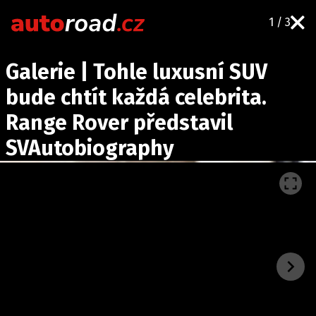
1 / 3
AUTA
Galerie | Tohle luxusní SUV
TESTY AUT
bude chtít každá celebrita.
NOVINKY
Range Rover představil
EKO
SVAutobiography
SPY
HISTORIE
ZAJÍMAVOSTI
TECHNIKA
EKONOMIKA
ČESKÝ TRH
TUNING
PROFI