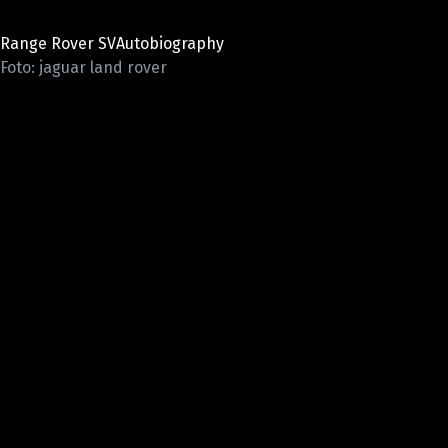
ELEKTRO
Range Rover SVAutobiography
NOVINKY ZE SVĚTA EV
Foto: jaguar land rover
TESTY ELEKTROMOBILŮ
TRH S ELEKTROMOBILY
RALLY
OSTATNÍ
TISKOVKY
ROZHOVORY
DAKAR
Z DOMOVA
ZE SVĚTA
MOTORSPORT