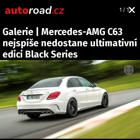
1 / 1
AUTA
Galerie | Mercedes-AMG C63
TESTY AUT
nejspíše nedostane ultimativní
NOVINKY
edici Black Series
EKO
SPY
HISTORIE
ZAJÍMAVOSTI
TECHNIKA
EKONOMIKA
ČESKÝ TRH
TUNING
PROFI