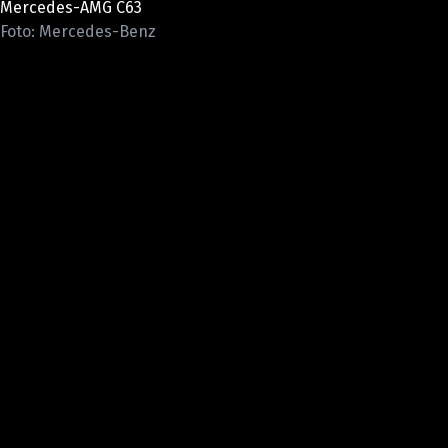
Mercedes-AMG C63
ELEKTRO
Foto: Mercedes-Benz
NOVINKY ZE SVĚTA EV
TESTY ELEKTROMOBILŮ
TRH S ELEKTROMOBILY
RALLY
OSTATNÍ
TISKOVKY
ROZHOVORY
DAKAR
Z DOMOVA
ZE SVĚTA
MOTORSPORT