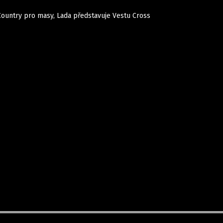
Country pro masy, Lada představuje Vestu Cross
Auta
Elektro
Rally
Motorsport
Testy aut
Novinky ze světa EV
Ostatní
Pit Lane
Novinky
Testy elektromobilů
Tiskovky
Češi v akci
Eko
Trh s elektromobily
Rozhovory
FIA CEZ & Poháry
Spy
Dakar
Mezinárodní scéna
Historie
Z domova
Zajímavosti
Ze světa
Technika
Ekonomika
Český trh
Tuning
Profi