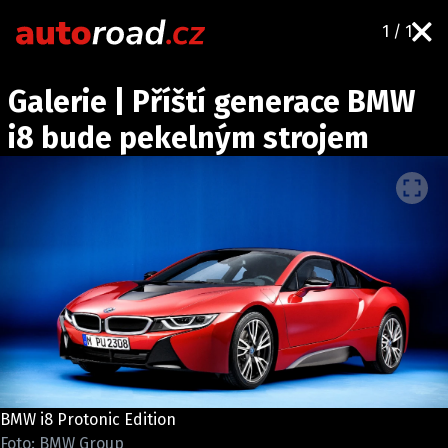
1 / 1
AUTA
Galerie | Příští generace BMW
TESTY AUT
i8 bude pekelným strojem
NOVINKY
EKO
SPY
HISTORIE
ZAJÍMAVOSTI
TECHNIKA
EKONOMIKA
ČESKÝ TRH
TUNING
BMW i8 Protonic Edition
PROFI
Foto: BMW Group