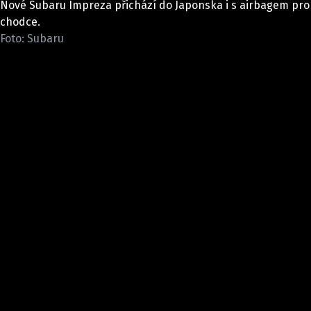
Nové Subaru Impreza přichází do Japonska i s airbagem pro
ELEKTRO
chodce.
Foto: Subaru
NOVINKY ZE SVĚTA EV
TESTY ELEKTROMOBILŮ
TRH S ELEKTROMOBILY
RALLY
OSTATNÍ
TISKOVKY
ROZHOVORY
DAKAR
Z DOMOVA
ZE SVĚTA
MOTORSPORT