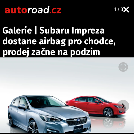
1 / 3
AUTA
Galerie | Subaru Impreza
TESTY AUT
dostane airbag pro chodce,
NOVINKY
prodej začne na podzim
EKO
SPY
HISTORIE
ZAJÍMAVOSTI
TECHNIKA
EKONOMIKA
ČESKÝ TRH
TUNING
PROFI