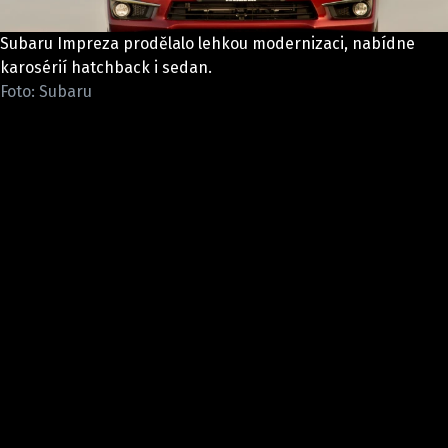
ELEKTRO
Subaru Impreza prodělalo lehkou modernizaci, nabídne
NOVINKY ZE SVĚTA EV
karosérií hatchback i sedan.
Foto: Subaru
TESTY ELEKTROMOBILŮ
TRH S ELEKTROMOBILY
RALLY
OSTATNÍ
TISKOVKY
ROZHOVORY
DAKAR
Z DOMOVA
ZE SVĚTA
MOTORSPORT