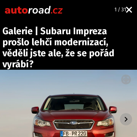
1 / 31
AUTA
Galerie | Subaru Impreza
TESTY AUT
prošlo lehčí modernizací,
NOVINKY
věděli jste ale, že se pořád
EKO
vyrábí?
SPY
HISTORIE
ZAJÍMAVOSTI
TECHNIKA
EKONOMIKA
ČESKÝ TRH
TUNING
PROFI