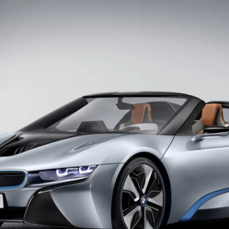
ydavatel
Inzerce
Osobní údaje / Cookies
autoroad.cz je INCORP MEDIA GROUP s.r.o., IČ: 118 23 054