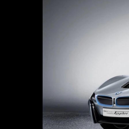
Etický kodex
Kontakt
V
Provozovatelem serveru 