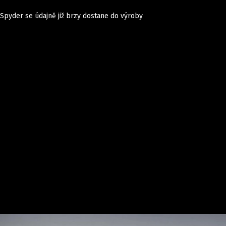
Spyder se údajně již brzy dostane do výroby
Auta
Elektro
Rally
Motorsport
Testy aut
Novinky ze světa EV
Ostatní
Pit Lane
Novinky
Testy elektromobilů
Tiskovky
Češi v akci
Eko
Trh s elektromobily
Rozhovory
FIA CEZ & Poháry
Spy
Dakar
Mezinárodní scéna
Historie
Z domova
Zajímavosti
Ze světa
Technika
Ekonomika
Český trh
Tuning
Profi