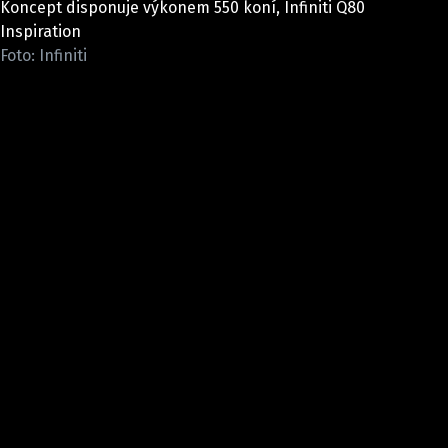
Koncept disponuje výkonem 550 koní, Infiniti Q80
ELEKTRO
Inspiration
Foto: Infiniti
NOVINKY ZE SVĚTA EV
TESTY ELEKTROMOBILŮ
TRH S ELEKTROMOBILY
RALLY
OSTATNÍ
TISKOVKY
ROZHOVORY
DAKAR
Z DOMOVA
ZE SVĚTA
MOTORSPORT