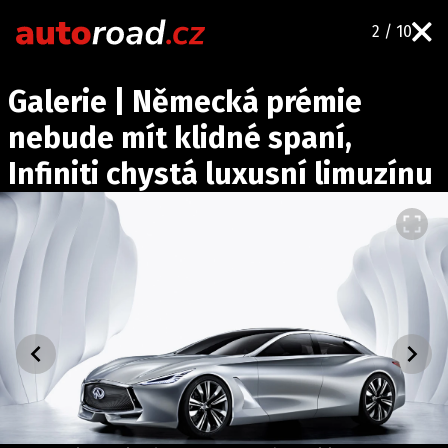
2 / 10
AUTA
Galerie | Německá prémie
TESTY AUT
nebude mít klidné spaní,
NOVINKY
Infiniti chystá luxusní limuzínu
EKO
SPY
HISTORIE
ZAJÍMAVOSTI
TECHNIKA
EKONOMIKA
ČESKÝ TRH
TUNING
PROFI