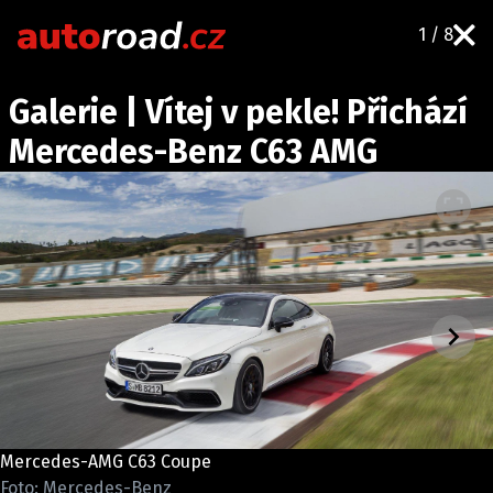
1 / 8
AUTA
Galerie | Vítej v pekle! Přichází
TESTY AUT
Mercedes-Benz C63 AMG
NOVINKY
EKO
SPY
HISTORIE
ZAJÍMAVOSTI
TECHNIKA
EKONOMIKA
ČESKÝ TRH
TUNING
Mercedes-AMG C63 Coupe
PROFI
Foto: Mercedes-Benz