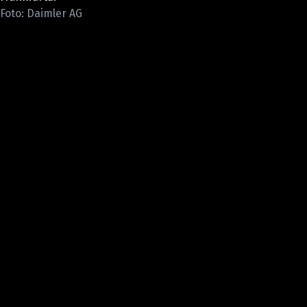
ELEKTRO
Foto: Daimler AG
NOVINKY ZE SVĚTA EV
TESTY ELEKTROMOBILŮ
TRH S ELEKTROMOBILY
RALLY
OSTATNÍ
TISKOVKY
ROZHOVORY
DAKAR
Z DOMOVA
ZE SVĚTA
MOTORSPORT