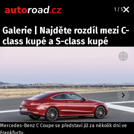
1 / 5
AUTA
Galerie | Najděte rozdíl mezi C-
TESTY AUT
class kupé a S-class kupé
NOVINKY
EKO
SPY
HISTORIE
ZAJÍMAVOSTI
TECHNIKA
EKONOMIKA
ČESKÝ TRH
TUNING
Mercedes-Benz C Coupe se představí již za několik dní ve
PROFI
Frankfurtu.