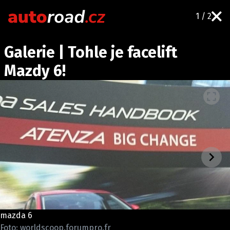
1 / 2
AUTA
Galerie | Tohle je facelift
TESTY AUT
Mazdy 6!
NOVINKY
EKO
SPY
HISTORIE
ZAJÍMAVOSTI
TECHNIKA
EKONOMIKA
ČESKÝ TRH
TUNING
mazda 6
PROFI
Foto: worldscoop.forumpro.fr