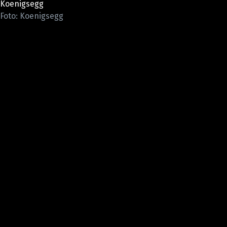
Koenigsegg
ELEKTRO
Foto: Koenigsegg
NOVINKY ZE SVĚTA EV
TESTY ELEKTROMOBILŮ
TRH S ELEKTROMOBILY
RALLY
OSTATNÍ
TISKOVKY
ROZHOVORY
DAKAR
Z DOMOVA
ZE SVĚTA
MOTORSPORT