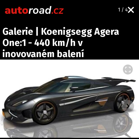
1 / 4
AUTA
Galerie | Koenigsegg Agera
TESTY AUT
One:1 - 440 km/h v
NOVINKY
inovovaném balení
EKO
SPY
HISTORIE
ZAJÍMAVOSTI
TECHNIKA
EKONOMIKA
ČESKÝ TRH
TUNING
PROFI