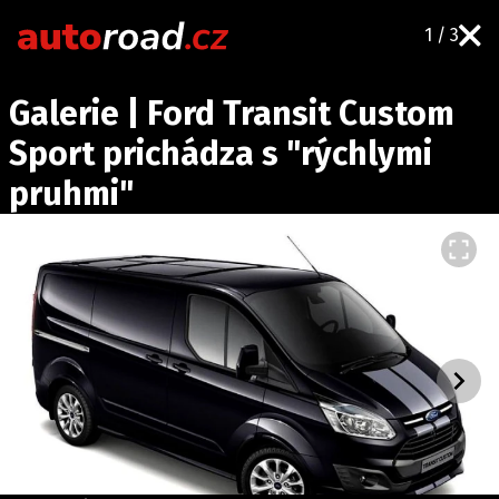
1 / 3
AUTA
Galerie | Ford Transit Custom
TESTY AUT
Sport prichádza s "rýchlymi
NOVINKY
pruhmi"
EKO
SPY
HISTORIE
ZAJÍMAVOSTI
TECHNIKA
EKONOMIKA
ČESKÝ TRH
TUNING
PROFI