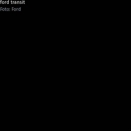
ford transit
ELEKTRO
Foto: Ford
NOVINKY ZE SVĚTA EV
TESTY ELEKTROMOBILŮ
TRH S ELEKTROMOBILY
RALLY
OSTATNÍ
TISKOVKY
ROZHOVORY
DAKAR
Z DOMOVA
ZE SVĚTA
MOTORSPORT